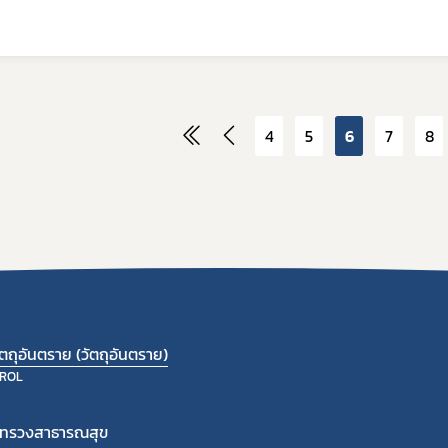
4
5
6
7
8
ถุอันตราย (วัตถุอันตราย)
ROL
ะทรวงสาธารณสุข