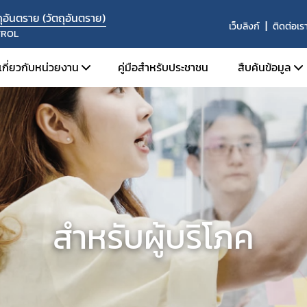
อันตราย (วัตถุอันตราย)
เว็บลิงก์
ติดต่อเร
TROL
เกี่ยวกับหน่วยงาน
คู่มือสำหรับประชาชน
สืบค้นข้อมูล
โครงสร้างหน่วยงาน
สืบค้นข้อม
บุคลากร
ระบบค้นห
องค์กรคุณธรรมต้นแบบ
ระบบค้นห
ปี 2569
ค้นหาผู้ได
ค้นหาสถานท
สำหรับผู้บริโภค
ค้นหารายชื่