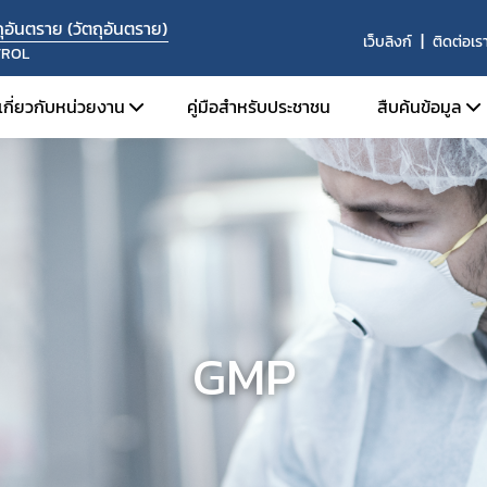
อันตราย (วัตถุอันตราย)
เว็บลิงก์
ติดต่อเร
TROL
เกี่ยวกับหน่วยงาน
คู่มือสำหรับประชาชน
สืบค้นข้อมูล
โครงสร้างหน่วยงาน
สืบค้นข้อม
บุคลากร
ระบบค้นห
องค์กรคุณธรรมต้นแบบ
ระบบค้นห
ปี 2569
ค้นหาผู้ได
ค้นหาสถานท
GMP
ค้นหารายชื่