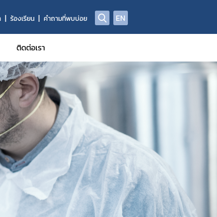
EN
า
ร้องเรียน
คำถามที่พบบ่อย
ติดต่อเรา
ูลผลิตภัณฑ์วัตถุอันตราย
าข้อมูลการแจ้งข้อเท็จจริงวัตถุอันตรายชนิดที่ 1
าข้อมูลทะเบียนวัตถุอันตราย
้รับการรับรอง GMP
ี่ผลิต นำเข้า ส่งออก ครอบครอง (ผู้ให้บริการรับจ้างกำจัดแมลง/ทำค
อผู้ควบคุมการใช้วัตถุอันตรายเพื่อใช้รับจ้างกำจัดแมลง