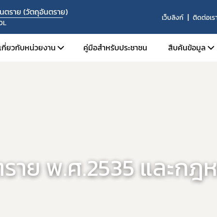
นตราย (วัตถุอันตราย)
เว็บลิงก์
ติดต่อเร
OL
เกี่ยวกับหน่วยงาน
คู่มือสำหรับประชาชน
สืบค้นข้อมูล
โครงสร้างหน่วยงาน
สืบค้นข้อม
บุคลากร
ระบบค้นห
องค์กรคุณธรรมต้นแบบ
ระบบค้นห
ปี 2569
ค้นหาผู้ได
ค้นหาสถานท
นตราย พ.ศ.2535 และกฎหม
ค้นหารายชื่