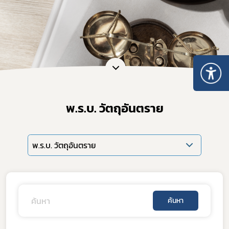
พ.ร.บ. วัตถุอันตราย
พ.ร.บ. วัตถุอันตราย
ค้นหา