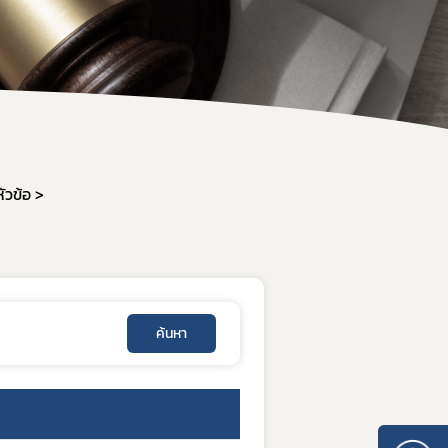
วข้อ
ค้นหา