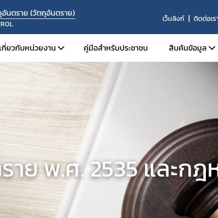
อันตราย (วัตถุอันตราย)
เว็บลิงก์
ติดต่อเร
TROL
เกี่ยวกับหน่วยงาน
คู่มือสำหรับประชาชน
สืบค้นข้อมูล
โครงสร้างหน่วยงาน
สืบค้นข้อม
บุคลากร
ระบบค้นห
องค์กรคุณธรรมต้นแบบ
ระบบค้นห
ปี 2569
ค้นหาผู้ได
ค้นหาสถานท
นตราย พ.ศ. 2535 และกฎหม
ค้นหารายชื่