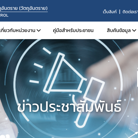
อันตราย (วัตถุอันตราย)
เว็บลิงก์
ติดต่อเร
TROL
เกี่ยวกับหน่วยงาน
คู่มือสำหรับประชาชน
สืบค้นข้อมูล
โครงสร้างหน่วยงาน
สืบค้นข้อม
บุคลากร
ระบบค้นห
องค์กรคุณธรรมต้นแบบ
ระบบค้นห
ปี 2569
ค้นหาผู้ได
ค้นหาสถานท
ข่าวประชาสัมพันธ์
ค้นหารายชื่