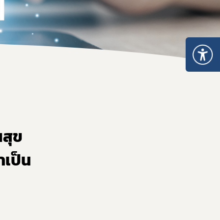
สุข
าเป็น