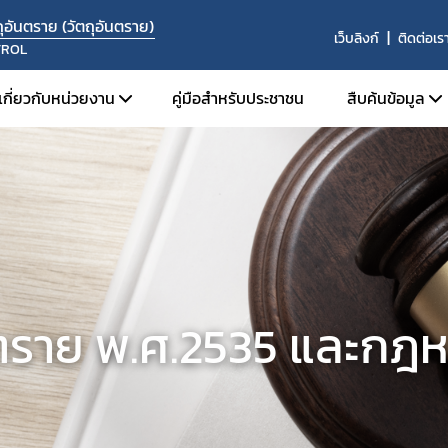
อันตราย (วัตถุอันตราย)
เว็บลิงก์
ติดต่อเร
TROL
เกี่ยวกับหน่วยงาน
คู่มือสำหรับประชาชน
สืบค้นข้อมูล
โครงสร้างหน่วยงาน
สืบค้นข้อม
บุคลากร
ระบบค้นห
องค์กรคุณธรรมต้นแบบ
ระบบค้นห
ปี 2569
ค้นหาผู้ได
ค้นหาสถานท
นตราย พ.ศ.2535 และกฎหม
ค้นหารายชื่