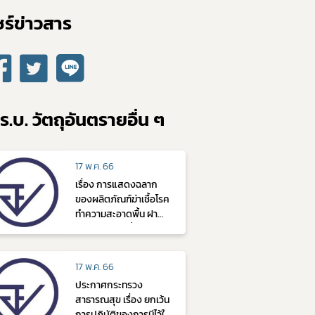
ร์ข่าวสาร​
ร.บ. วัตถุอันตรายอื่น ๆ
17 พ.ค. 66
เรื่อง การแสดงฉลาก
ของผลิตภัณฑ์ฆ่าเชื้อโรค
ทำความสะอาดพื้น ฝา
ผนัง และวัสดุอื่นๆ
ประเภทผลิตภัณฑ์
สำเร็จรูป ประกอบด้วย
17 พ.ค. 66
hydrogen
ประกาศกระทรวง
สาธารณสุข เรื่อง ยกเว้น
การปฏิบัติของการมีไว้ใน