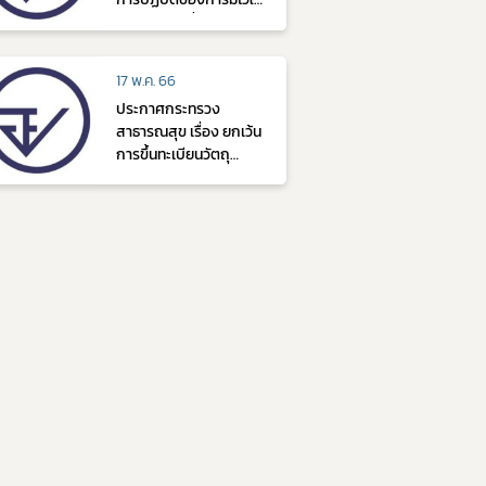
ครอบครองซึ่งวัตถุ
อันตรายเพื่อใช้รับจ้าง
ตามพระราชบัญญัติวัตถุ
17 พ.ค. 66
อันตราย พ.ศ. 2535 ที่
ประกาศกระทรวง
สำนักงานคณะกรรมการ
สาธารณสุข เรื่อง ยกเว้น
อาหารและยามีอำนาจ
การขึ้นทะเบียนวัตถุ
หน้าที่รับผิดชอบ (2547)
อันตราย naphthalene
และวัตถุอันตราย p-
dichlorobenzene (ลง
วันที่ 28 ก.ย. 2549)